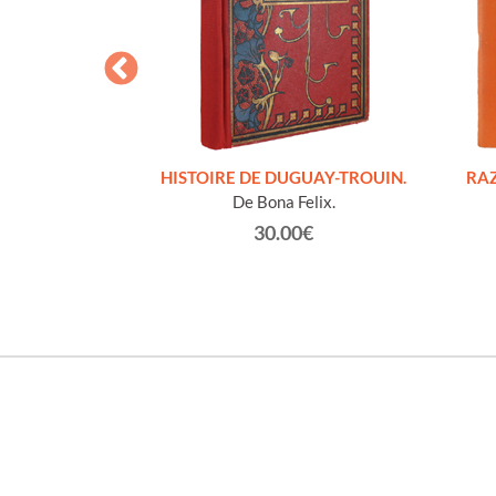
S FIGURES
HISTOIRE DE DUGUAY-TROUIN.
RAZ
'HOMMES ED
De Bona Felix.
e et technique
30.00€
roz Edmond.
0€