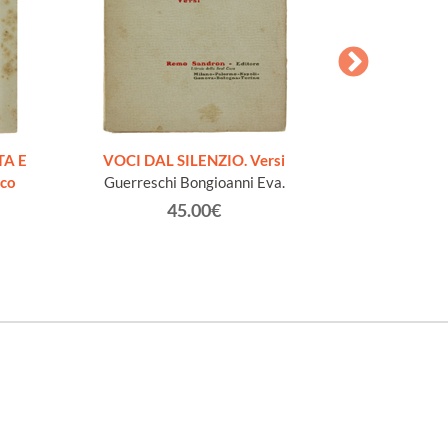
AESOPI PH
FABULAE quo
TA E
VOCI DAL SILENZIO. Versi
page
ico
Guerreschi Bongioanni Eva.
45.00€