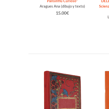
 - 7 Maggio 2011
Pansinflù Curioso"
DEL
istian
Aragues Ana (dibujo y texto)
Scienz
€
15.00€