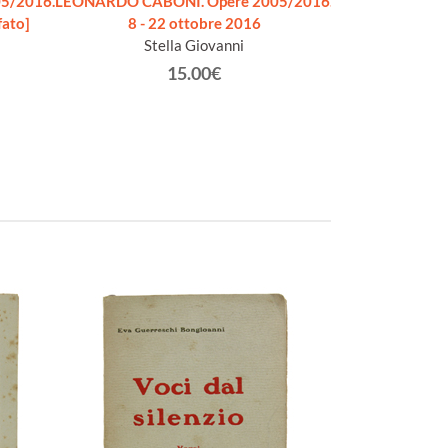
5/2016.
LEONARDO CABONI. Opere 2005/2016.
DAVICO DREAMS
fato]
8 - 22 ottobre 2016
- 15 
Stella Giovanni
Salome Marc
15.00€