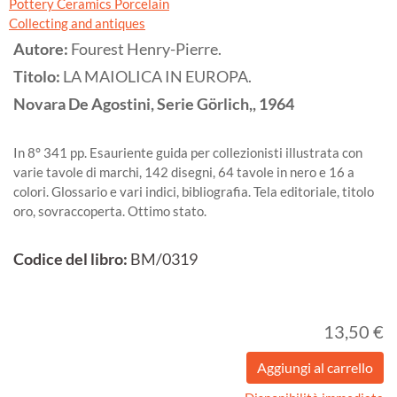
Pottery Ceramics Porcelain
Collecting and antiques
Autore:
Fourest Henry-Pierre.
Titolo:
LA MAIOLICA IN EUROPA.
Novara
De Agostini, Serie Görlich,,
1964
In 8° 341 pp. Esauriente guida per collezionisti illustrata con
varie tavole di marchi, 142 disegni, 64 tavole in nero e 16 a
colori. Glossario e vari indici, bibliografia. Tela editoriale, titolo
oro, sovraccoperta. Ottimo stato.
Codice del libro:
BM/0319
13,50 €